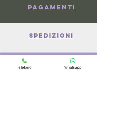
Pagamenti
spedizioni
privacy policy
Telefono
Whatsapp
Azienda
Chi Siamo
Contattaci
Dove siamo
Recensioni