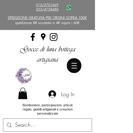
015/3701669
353/4758480
SPEDIZIONE GRATUITA PER ORDINI SOPRA 100€
spedizione 8€ scontata a 4€ sopra i 60€
Gocce di luna bottega
artigiana
Log In
Bomboniere, partecipazioni, articoli
regalo, gioielli artigianali e creazioni
personalizzate