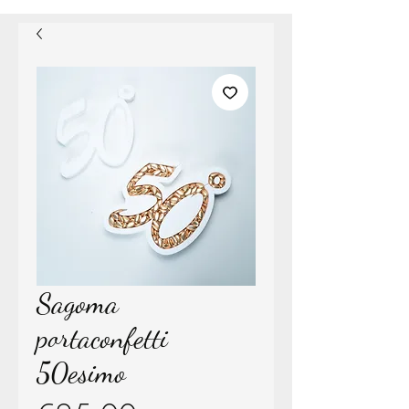
Sagoma
portaconfetti
50esimo