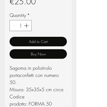
Price
€25.00
Quantity
*
Add to Cart
Buy Now
Sagoma in polistirolo
portaconfetti con numero
50.
Misura: 35x35x5 cm circa
Codice
prodotto: FORMA.50