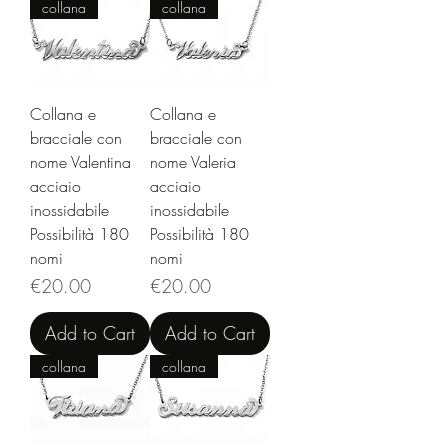
collana
collana
Collana e
Collana e
bracciale con
bracciale con
nome Valentina
nome Valeria
acciaio
acciaio
inossidabile
inossidabile
Possibilità 180
Possibilità 180
nomi
nomi
Price
Price
€20.00
€20.00
Add to Cart
Add to Cart
collana
collana