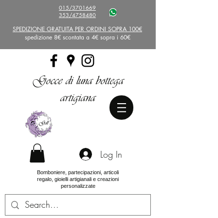
015/3701669
353/4758480
SPEDIZIONE GRATUITA PER ORDINI SOPRA 100€
spedizione 8€ scontata a 4€ sopra i 60€
Gocce di luna bottega
artigiana
Log In
Bomboniere, partecipazioni, articoli
regalo, gioielli artigianali e creazioni
personalizzate