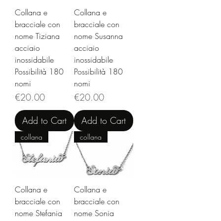
Collana e
Collana e
bracciale con
bracciale con
nome Tiziana
nome Susanna
acciaio
acciaio
inossidabile
inossidabile
Possibilità 180
Possibilità 180
nomi
nomi
Price
Price
€20.00
€20.00
Add to Cart
Add to Cart
collana
collana
Collana e
Collana e
bracciale con
bracciale con
nome Stefania
nome Sonia