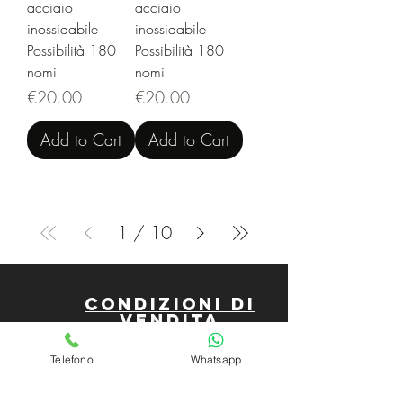
acciaio
acciaio
inossidabile
inossidabile
Possibilità 180
Possibilità 180
nomi
nomi
Price
Price
€20.00
€20.00
Add to Cart
Add to Cart
1
/
10
Condizioni di
vendita
Telefono
Whatsapp