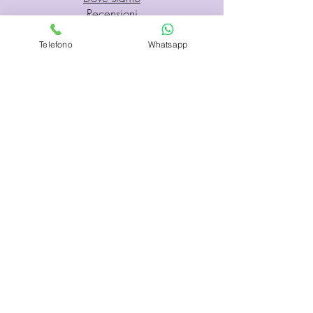
Recensioni
Telefono
Whatsapp
Servizio Clienti
Modalità di Pagamento
Condizioni di vendita
Cambi e Resi
Spese e tempi di Trasporto
Politica sulla privacy
Hai bisogno di aiuto?
Dal Martedì al Venerdì
ORARIO CONTINUATO 9:30 - 19
Sabato 9:30 -12:30 e 15:00 - 19:00
Lunedì e Domenica CHIUSO
Servizio clienti
gdl.goccediluna@gmail.com
whatsapp
3534758480
telefono
0153701669