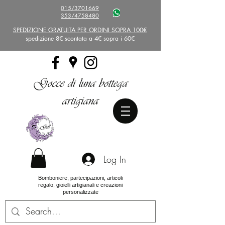
015/3701669
353/4758480
SPEDIZIONE GRATUITA PER ORDINI SOPRA 100€
spedizione 8€ scontata a 4€ sopra i 60€
Gocce di luna bottega
artigiana
Log In
Bomboniere, partecipazioni, articoli
regalo, gioielli artigianali e creazioni
personalizzate