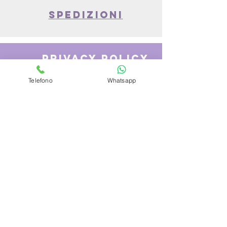
spedizioni
privacy policy
Telefono
Whatsapp
Azienda
Chi Siamo
Contattaci
Dove siamo
Recensioni
Servizio Clienti
Modalità di Pagamento
Condizioni di vendita