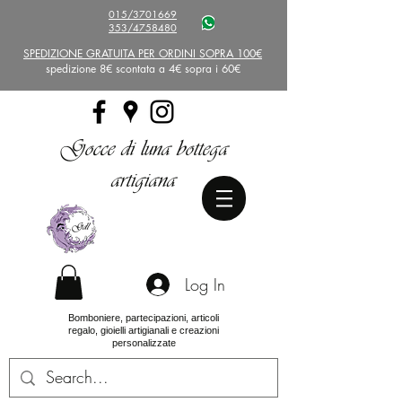
015/3701669
353/4758480
SPEDIZIONE GRATUITA PER ORDINI SOPRA 100€
spedizione 8€ scontata a 4€ sopra i 60€
Gocce di luna bottega
artigiana
Log In
Bomboniere, partecipazioni, articoli
regalo, gioielli artigianali e creazioni
personalizzate