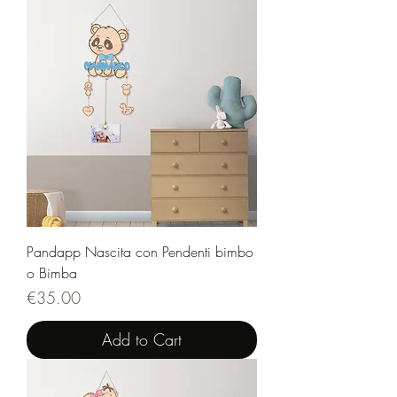
Pandapp Nascita con Pendenti bimbo
o Bimba
Price
€35.00
Add to Cart