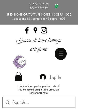
015/3701669
353/4758480
SPEDIZIONE GRATUITA PER ORDINI SOPRA 100€
spedizione 8€ scontata a 4€ sopra i 60€
Gocce di luna bottega
artigiana
Log In
Bomboniere, partecipazioni, articoli
regalo, gioielli artigianali e creazioni
personalizzate