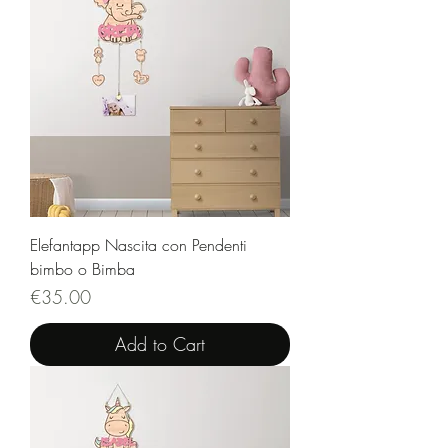
Elefantapp Nascita con Pendenti
bimbo o Bimba
Price
€35.00
Add to Cart