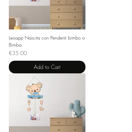
Leoapp Nascita con Pendenti bimbo o
Bimba
Price
€35.00
Add to Cart