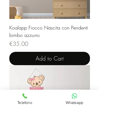
Koalapp Fiocco Nascita con Pendenti
bimbo azzurro
Price
€35.00
Add to Cart
Telefono
Whatsapp