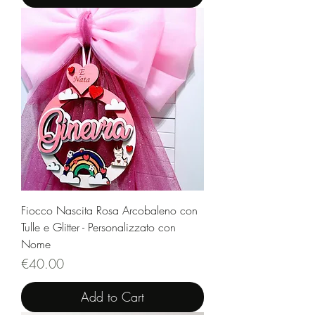
Fiocco Nascita Rosa Arcobaleno con
Tulle e Glitter - Personalizzato con
Nome
Price
€40.00
Add to Cart