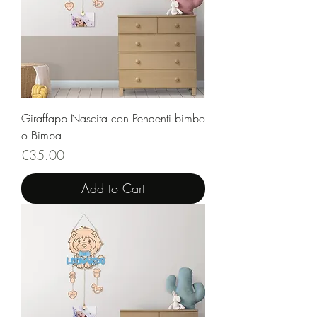
Giraffapp Nascita con Pendenti bimbo
o Bimba
Price
€35.00
Add to Cart