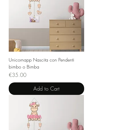
Unicornapp Nascita con Pendenti
bimbo o Bimba
Price
€35.00
Add to Cart