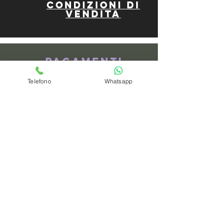
Condizioni di
vendita
Pagamenti
Telefono
Whatsapp
spedizioni
privacy policy
Azienda