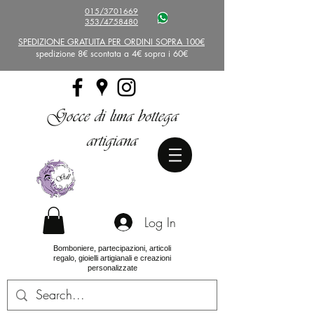
015/3701669
353/4758480
SPEDIZIONE GRATUITA PER ORDINI SOPRA 100€
spedizione 8€ scontata a 4€ sopra i 60€
Gocce di luna bottega
artigiana
Log In
Bomboniere, partecipazioni, articoli
regalo, gioielli artigianali e creazioni
personalizzate