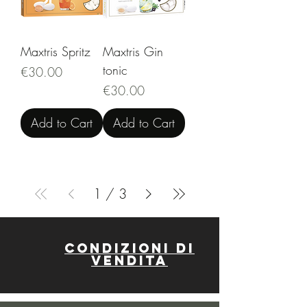
Maxtris Spritz
Maxtris Gin
tonic
Price
€30.00
Price
€30.00
Add to Cart
Add to Cart
1
/
3
Condizioni di
vendita