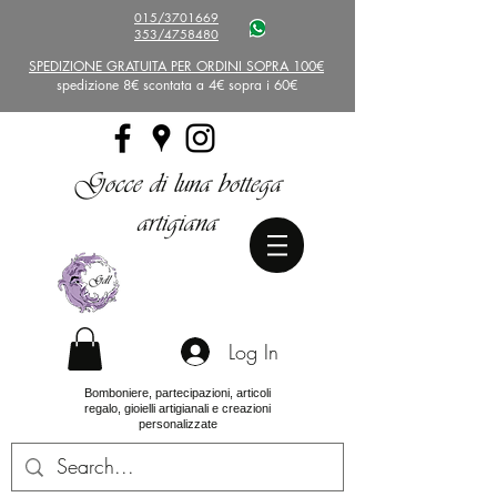
015/3701669
353/4758480
SPEDIZIONE GRATUITA PER ORDINI SOPRA 100€
spedizione 8€ scontata a 4€ sopra i 60€
Gocce di luna bottega
artigiana
Log In
Bomboniere, partecipazioni, articoli
regalo, gioielli artigianali e creazioni
personalizzate