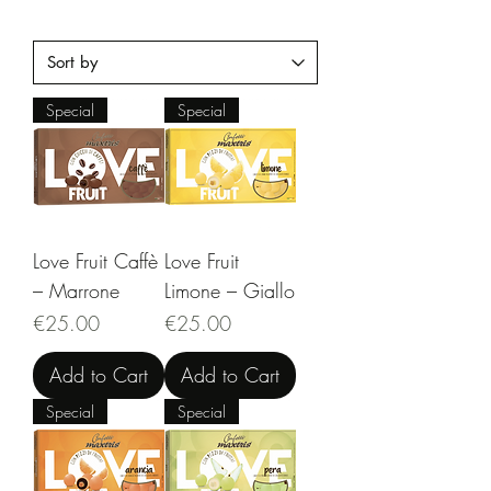
Special
Special
Love Fruit Caffè
Love Fruit
– Marrone
Limone – Giallo
Price
Price
€25.00
€25.00
Add to Cart
Add to Cart
Special
Special