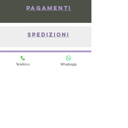
Pagamenti
spedizioni
privacy policy
Telefono
Whatsapp
Azienda
Chi Siamo
Contattaci
Dove siamo
Recensioni