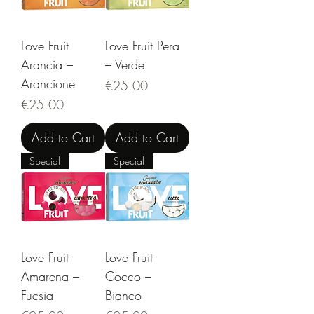
Love Fruit
Love Fruit Pera
Arancia –
– Verde
Arancione
Price
€25.00
Price
€25.00
Add to Cart
Add to Cart
Special
Special
Love Fruit
Love Fruit
Amarena –
Cocco –
Fucsia
Bianco