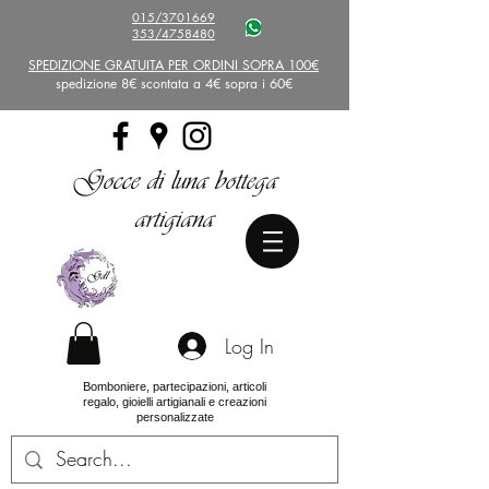
015/3701669
353/4758480
SPEDIZIONE GRATUITA PER ORDINI SOPRA 100€
spedizione 8€ scontata a 4€ sopra i 60€
Gocce di luna bottega
artigiana
Log In
Bomboniere, partecipazioni, articoli
regalo, gioielli artigianali e creazioni
personalizzate