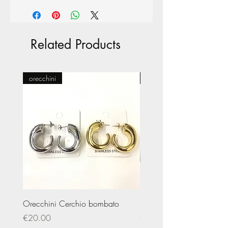
Related Products
orecchini
Pasticceria
Orecchini Cerchio bombato
Limited Edition – Amare
Price
Price
€20.00
€20.00