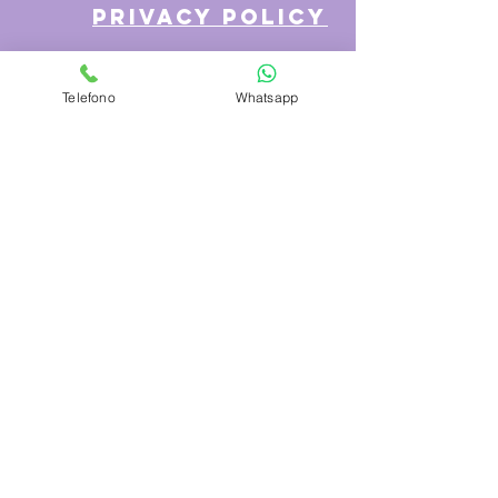
privacy policy
Telefono
Whatsapp
Azienda
Chi Siamo
Contattaci
Dove siamo
Recensioni
Servizio Clienti
Modalità di Pagamento
Condizioni di vendita
Cambi e Resi
Spese e tempi di Trasporto
Politica sulla privacy
Hai bisogno di aiuto?