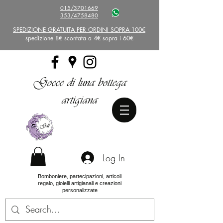
015/3701669
353/4758480
SPEDIZIONE GRATUITA PER ORDINI SOPRA 100€
spedizione 8€ scontata a 4€ sopra i 60€
Gocce di luna bottega
artigiana
Log In
Bomboniere, partecipazioni, articoli
regalo, gioielli artigianali e creazioni
personalizzate