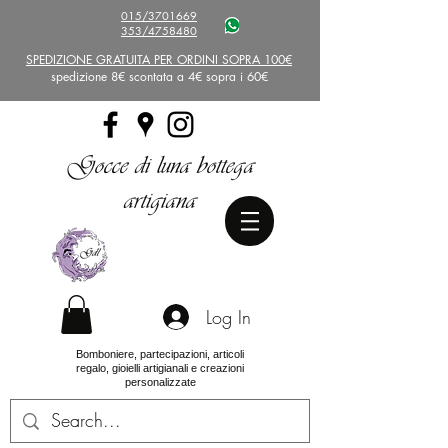
015/3701669
353/4758480
SPEDIZIONE GRATUITA PER ORDINI SOPRA 100€
spedizione 8€ scontata a 4€ sopra i 60€
Gocce di luna bottega
artigiana
Log In
Bomboniere, partecipazioni, articoli
regalo, gioielli artigianali e creazioni
personalizzate