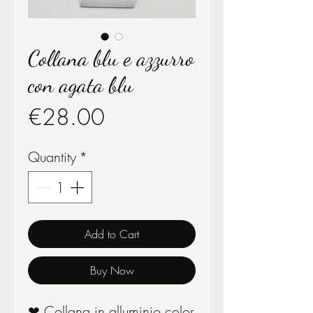
Collana blu e azzurro
con agata blu
Price
€28.00
Quantity
*
Add to Cart
Buy Now
❤ Collana in alluminio color