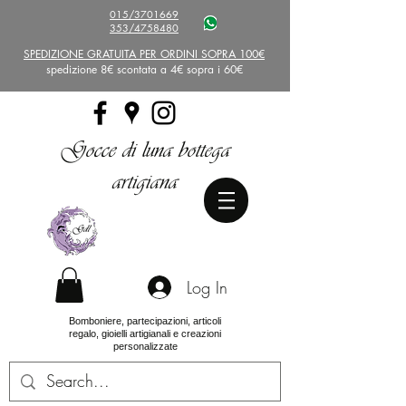
015/3701669
353/4758480
SPEDIZIONE GRATUITA PER ORDINI SOPRA 100€
spedizione 8€ scontata a 4€ sopra i 60€
Gocce di luna bottega
artigiana
Log In
Bomboniere, partecipazioni, articoli
regalo, gioielli artigianali e creazioni
personalizzate