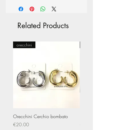
Related Products
orecchini
Pasticceria
Orecchini Cerchio bombato
Limited Edition – Amare
Price
Price
€20.00
€20.00