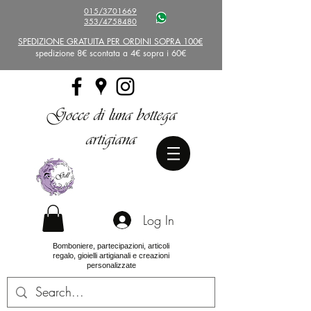
015/3701669
353/4758480
SPEDIZIONE GRATUITA PER ORDINI SOPRA 100€
spedizione 8€ scontata a 4€ sopra i 60€
Gocce di luna bottega
artigiana
Log In
Bomboniere, partecipazioni, articoli
regalo, gioielli artigianali e creazioni
personalizzate