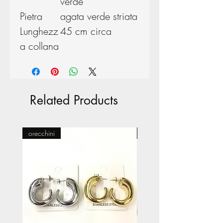
verde
Pietra
agata verde striata
Lunghezz
45 cm circa
a collana
Related Products
orecchini
Pasticceria