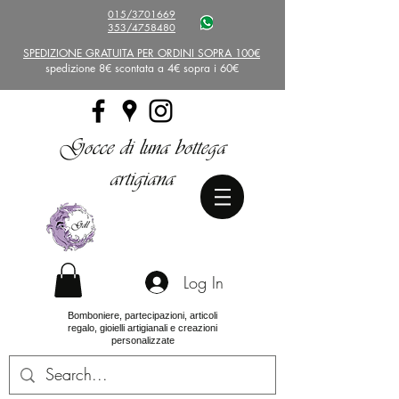
015/3701669
353/4758480
SPEDIZIONE GRATUITA PER ORDINI SOPRA 100€
spedizione 8€ scontata a 4€ sopra i 60€
Gocce di luna bottega
artigiana
Log In
Bomboniere, partecipazioni, articoli
regalo, gioielli artigianali e creazioni
personalizzate