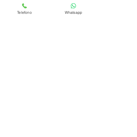
spedizioni
Telefono
Whatsapp
privacy policy
Azienda
Chi Siamo
Contattaci
Dove siamo
Recensioni
Servizio Clienti
Modalità di Pagamento