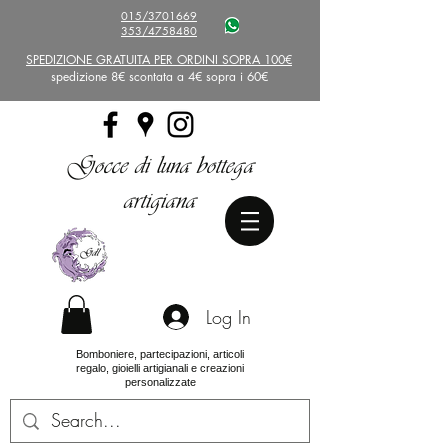
015/3701669
353/4758480
SPEDIZIONE GRATUITA PER ORDINI SOPRA 100€
spedizione 8€ scontata a 4€ sopra i 60€
Gocce di luna bottega
artigiana
Log In
Bomboniere, partecipazioni, articoli
regalo, gioielli artigianali e creazioni
personalizzate