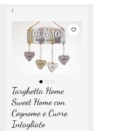
Targhetta Home
Sweet Home con
Cognome e Cuore
Intagliato