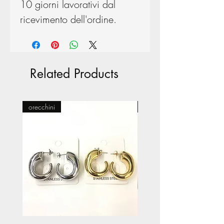
10 giorni lavorativi dal
ricevimento dell'ordine.
Related Products
orecchini
Pasticceria