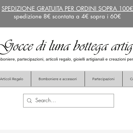
SPEDIZIONE GRATUITA PER ORDINI SOPRA 100
spedizione 8€ scontata a 4€ sopra i 60€
Gocce di luna bottega arti
oniere, partecipazioni, articoli regalo, gioielli artigianali e creazioni p
Articoli Regalo
Bomboniere e accessori
Partecipazioni
C