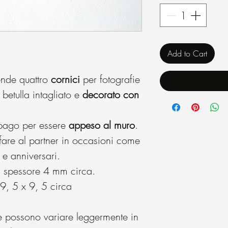
Add to Cart
nde quattro
cornici
per fotografie
 betulla intagliato e
decorato con
spago per essere
appeso al muro
.
fare al partner in occasioni come
e anniversari.
, spessore 4 mm circa.
 9, 5 x 9, 5 circa
e possono variare leggermente in