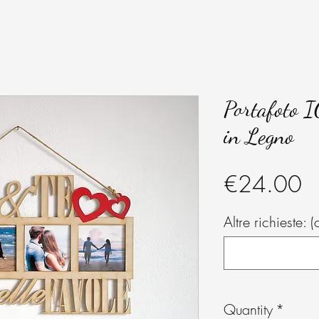
Portafoto 
in Legno
Pr
€24.00
Altre richieste: (
Quantity
*