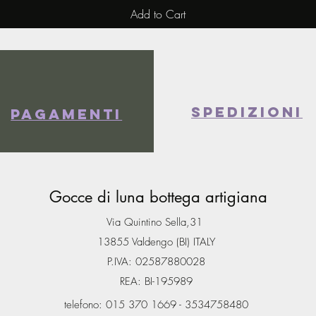
Add to Cart
spedizioni
Pagamenti
Gocce di luna bottega artigiana
Via Quintino Sella,31
13855 Valdengo (BI) ITALY
P.IVA: 02587880028
REA: BI-195989
telefono: 015 370 1669 - 3534758480