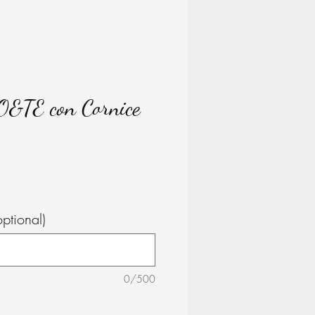
IO&TE con Cornice
ice
optional)
0/500