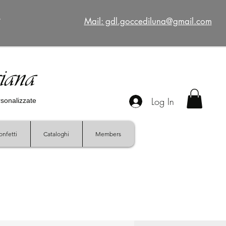
€
Mail: gdl.goccediluna@gmail.com
giana
Log In
ersonalizzate
onfetti
Cataloghi
Members