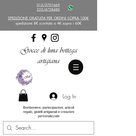
015/3701669
353/4758480
SPEDIZIONE GRATUITA PER ORDINI SOPRA 100€
spedizione 8€ scontata a 4€ sopra i 60€
Gocce di luna bottega
artigiana
Log In
Bomboniere, partecipazioni, articoli
regalo, gioielli artigianali e creazioni
personalizzate