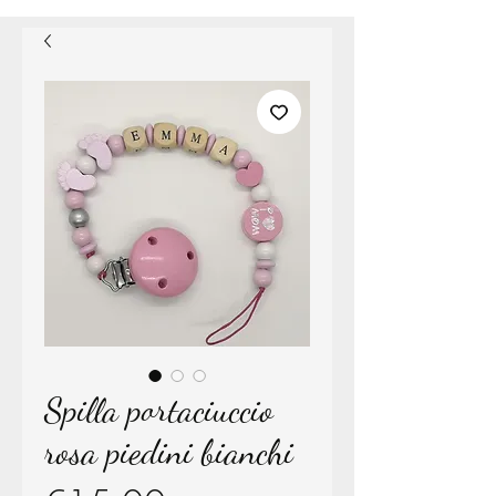
Spilla portaciuccio
rosa piedini bianchi