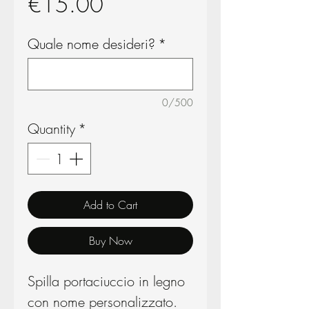
Price
€15.00
Quale nome desideri?
*
0/500
Quantity
*
Add to Cart
Buy Now
Spilla portaciuccio in legno
con nome personalizzato.