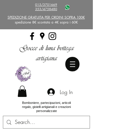
015/3701669
353/4758480
SPEDIZIONE GRATUITA PER ORDINI SOPRA 100€
spedizione 8€ scontata a 4€ sopra i 60€
Gocce di luna bottega
artigiana
Log In
Bomboniere, partecipazioni, articoli
regalo, gioielli artigianali e creazioni
personalizzate