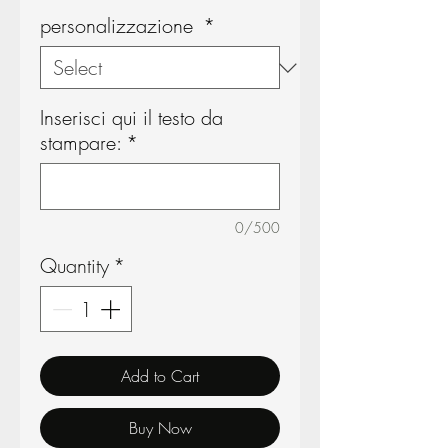
personalizzazione
*
Inserisci qui il testo da
stampare:
*
0/500
Quantity
*
Add to Cart
Buy Now