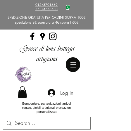
015/3701669
353/4758480
SPEDIZIONE GRATUITA PER ORDINI SOPRA 100€
spedizione 8€ scontata a 4€ sopra i 60€
Gocce di luna bottega
artigiana
Log In
Bomboniere, partecipazioni, articoli
regalo, gioielli artigianali e creazioni
personalizzate