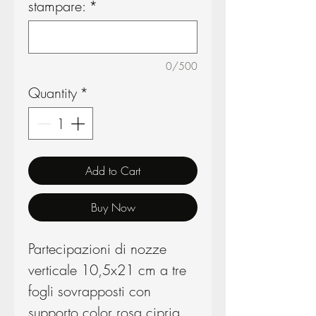
stampare:
*
0/500
Quantity
*
Add to Cart
Buy Now
Partecipazioni di nozze
verticale 10,5x21 cm a tre
fogli sovrapposti con
supporto color rosa cipria