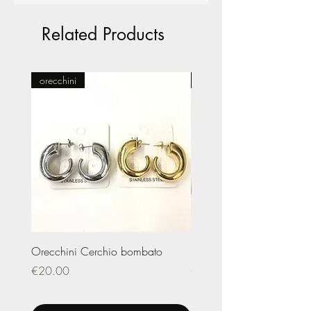
Related Products
orecchini
Pasticceria
Orecchini Cerchio bombato
Limited Edition – Amare
Price
Price
€20.00
€20.00