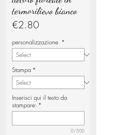
termorilievo bianco
Price
€2.80
personalizzazione
*
Stampa
*
Inserisci qui il testo da
stampare:
*
0/500