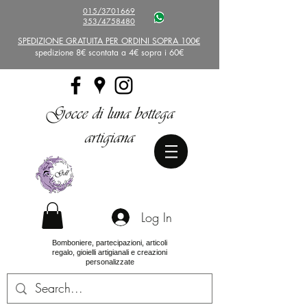
015/3701669
353/4758480
SPEDIZIONE GRATUITA PER ORDINI SOPRA 100€
spedizione 8€ scontata a 4€ sopra i 60€
Gocce di luna bottega
artigiana
Log In
Bomboniere, partecipazioni, articoli
regalo, gioielli artigianali e creazioni
personalizzate