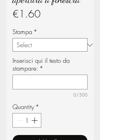
Price
€1.60
Stampa
*
Inserisci qui il testo da
stampare:
*
0/500
Quantity
*