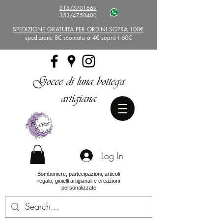
015/3701669
353/4758480
SPEDIZIONE GRATUITA PER ORDINI SOPRA 100€
spedizione 8€ scontata a 4€ sopra i 60€
Gocce di luna bottega
artigiana
Log In
Bomboniere, partecipazioni, articoli
regalo, gioielli artigianali e creazioni
personalizzate