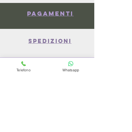
Pagamenti
spedizioni
privacy policy
Telefono
Whatsapp
Azienda
Chi Siamo
Contattaci
Dove siamo
Recensioni