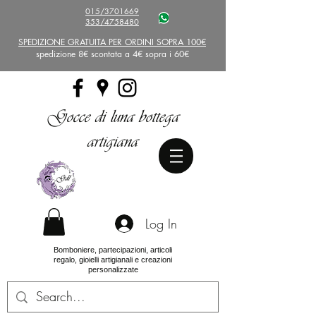
015/3701669
353/4758480
SPEDIZIONE GRATUITA PER ORDINI SOPRA 100€
spedizione 8€ scontata a 4€ sopra i 60€
Gocce di luna bottega
artigiana
Log In
Bomboniere, partecipazioni, articoli
regalo, gioielli artigianali e creazioni
personalizzate