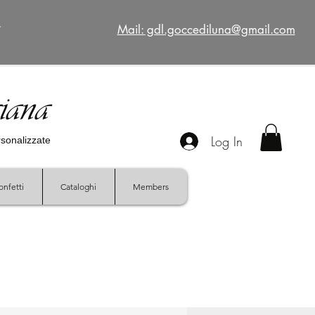
€
Mail: gdl.goccediluna@gmail.com
giana
Log In
ersonalizzate
onfetti
Cataloghi
Members