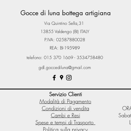
Gocce di luna bottega artigiana
Via Quintino Sella,31
13855 Valdengo (BI) ITALY
P.IVA: 02587880028
REA: BI-195989
telefono: 015 370 1669 - 3534758480
gdl.goccediluna@gmail.com
Servizio Clienti
Modalità di Pagamento
Condizioni di vendita
ORA
Cambi e Resi
Sabat
Spese e tempi di Trasporto
Politica sulla privacy