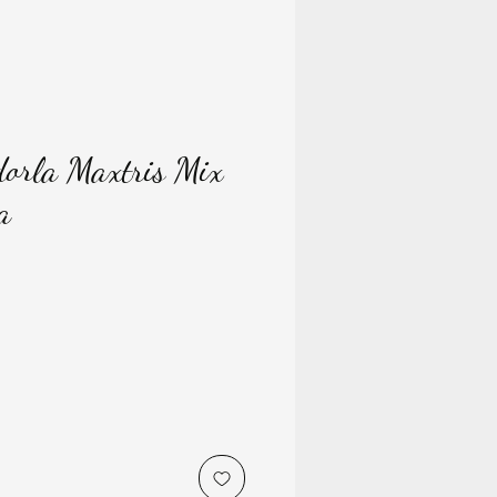
orla Maxtris Mix
a
ice