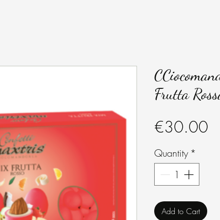
CCiocomand
Frutta Ross
Pr
€30.00
Quantity
*
Add to Cart