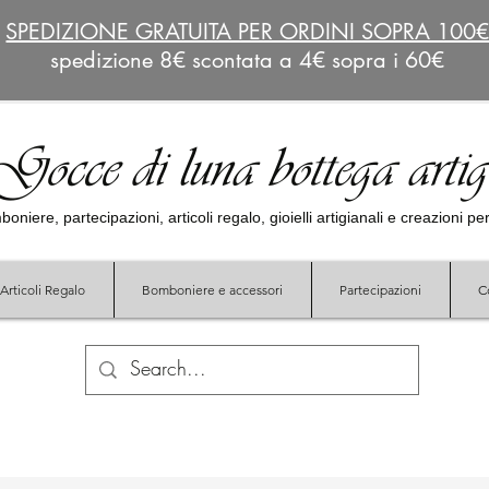
SPEDIZIONE GRATUITA PER ORDINI SOPRA 100
spedizione 8€ scontata a 4€ sopra i 60€
Gocce di luna bottega arti
oniere, partecipazioni, articoli regalo, gioielli artigianali e creazioni p
Articoli Regalo
Bomboniere e accessori
Partecipazioni
C