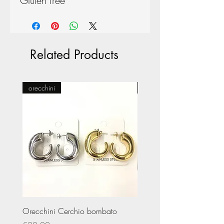
Gluten free
Related Products
orecchini
Pasticceria
Orecchini Cerchio bombato
Limited Edition – Amare