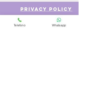
privacy policy
Telefono
Whatsapp
Azienda
Chi Siamo
Contattaci
Dove siamo
Recensioni
Servizio Clienti
Modalità di Pagamento
Condizioni di vendita
Cambi e Resi
Spese e tempi di Trasporto
Politica sulla privacy