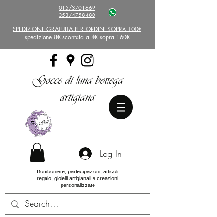
015/3701669
353/4758480
SPEDIZIONE GRATUITA PER ORDINI SOPRA 100€
spedizione 8€ scontata a 4€ sopra i 60€
Gocce di luna bottega
artigiana
Log In
Bomboniere, partecipazioni, articoli
regalo, gioielli artigianali e creazioni
personalizzate