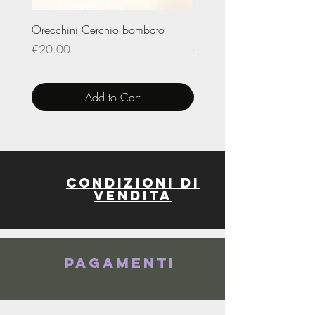
Orecchini Cerchio bombato
Limited Edition – Amare
Price
Price
€20.00
€20.00
Add to Cart
Condizioni di
vendita
Pagamenti