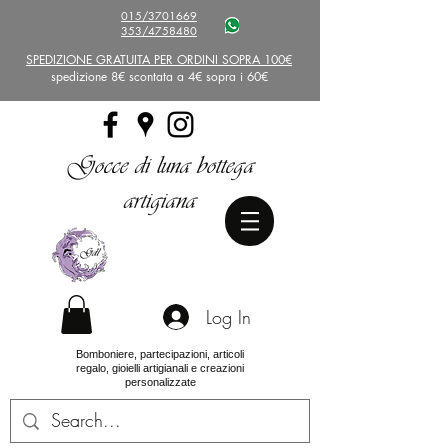
015/3701669
353/4758480
SPEDIZIONE GRATUITA PER ORDINI SOPRA 100€
spedizione 8€ scontata a 4€ sopra i 60€
Gocce di luna bottega
artigiana
Log In
Bomboniere, partecipazioni, articoli
regalo, gioielli artigianali e creazioni
personalizzate