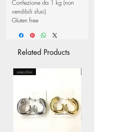
Confezione da 1 kg (non
vendibili sfusi)
Gluten free
Related Products
orecchini
Pasticceria