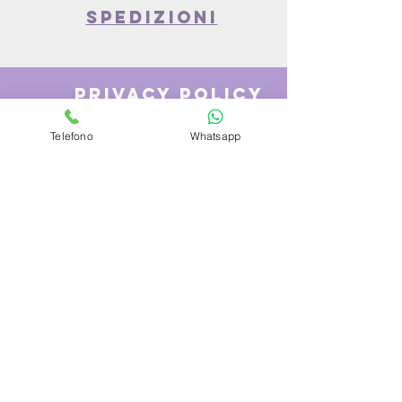
spedizioni
privacy policy
Telefono
Whatsapp
Azienda
Chi Siamo
Contattaci
Dove siamo
Recensioni
Servizio Clienti
Modalità di Pagamento
Condizioni di vendita
Cambi e Resi