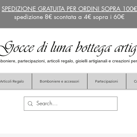
SPEDIZIONE GRATUITA PER ORDINI SOPRA 100
spedizione 8€ scontata a 4€ sopra i 60€
Gocce di luna bottega arti
oniere, partecipazioni, articoli regalo, gioielli artigianali e creazioni p
Articoli Regalo
Bomboniere e accessori
Partecipazioni
C