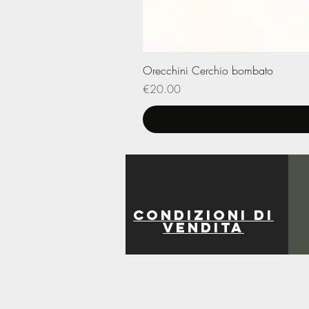
Orecchini Cerchio bombato
Price
€20.00
Condizioni di
vendita