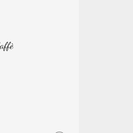
Caffè
ice