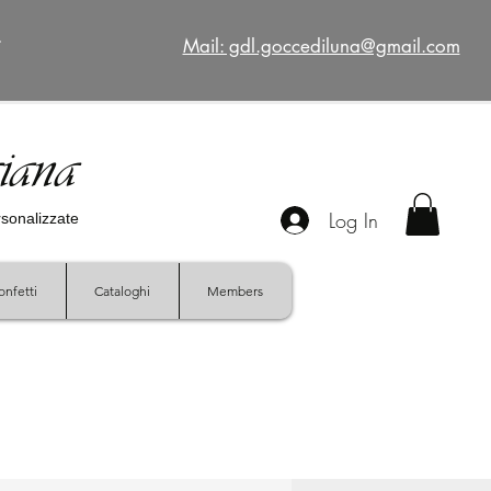
€
Mail: gdl.goccediluna@gmail.com
giana
Log In
ersonalizzate
onfetti
Cataloghi
Members