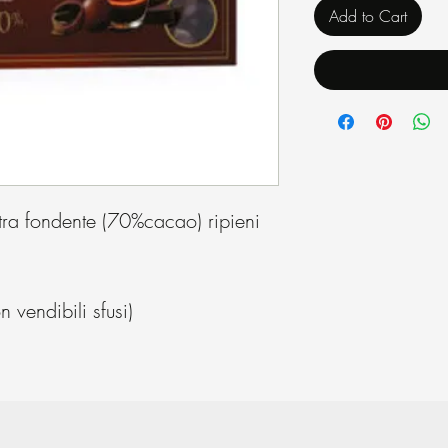
Add to Cart
tra fondente (70%cacao) ripieni
vendibili sfusi)