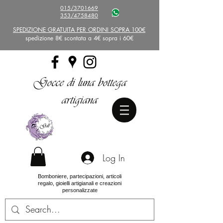
015/3701669
353/4758480
SPEDIZIONE GRATUITA PER ORDINI SOPRA 100€
spedizione 8€ scontata a 4€ sopra i 60€
Gocce di luna bottega
artigiana
Log In
Bomboniere, partecipazioni, articoli
regalo, gioielli artigianali e creazioni
personalizzate