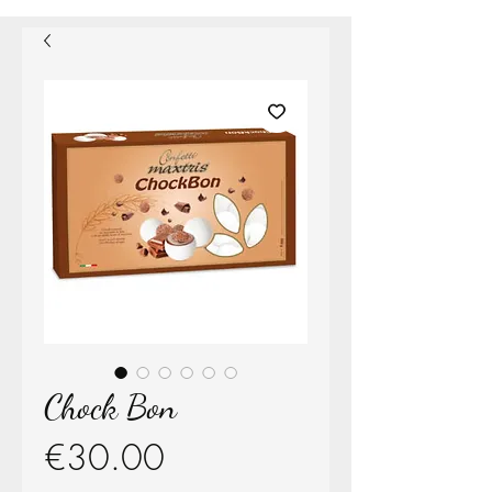
Chock Bon
Price
€30.00