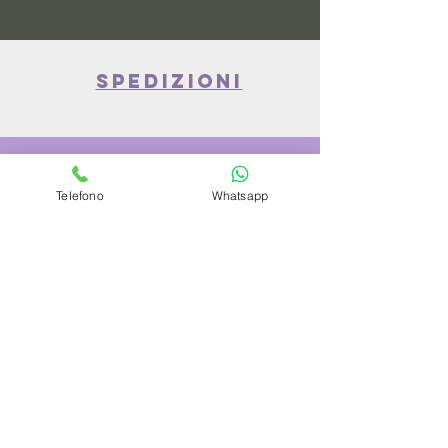
spedizioni
privacy policy
Telefono
Whatsapp
Azienda
Chi Siamo
Contattaci
Dove siamo
Recensioni
Servizio Clienti