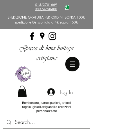
015/3701669
353/4758480
SPEDIZIONE GRATUITA PER ORDINI SOPRA 100€
spedizione 8€ scontata a 4€ sopra i 60€
Gocce di luna bottega
artigiana
Log In
Bomboniere, partecipazioni, articoli
regalo, gioielli artigianali e creazioni
personalizzate