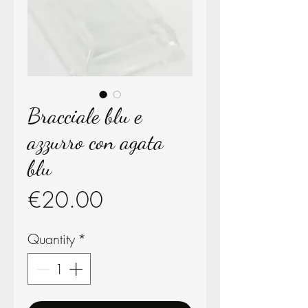
Bracciale blu e
azzurro con agata
blu
Price
€20.00
Quantity
*