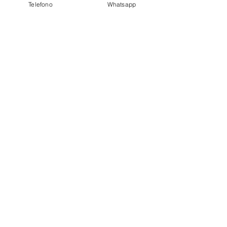
Telefono
Whatsapp
privacy policy
Azienda
Chi Siamo
Contattaci
Dove siamo
Recensioni
Servizio Clienti
Modalità di Pagamento
Condizioni di vendita
Cambi e Resi