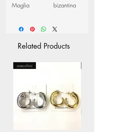
Maglia
bizantina
Related Products
orecchini
Pasticceria