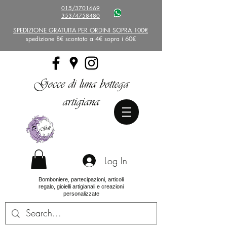
015/3701669
353/4758480
SPEDIZIONE GRATUITA PER ORDINI SOPRA 100€
spedizione 8€ scontata a 4€ sopra i 60€
Gocce di luna bottega
artigiana
Log In
Bomboniere, partecipazioni, articoli
regalo, gioielli artigianali e creazioni
personalizzate