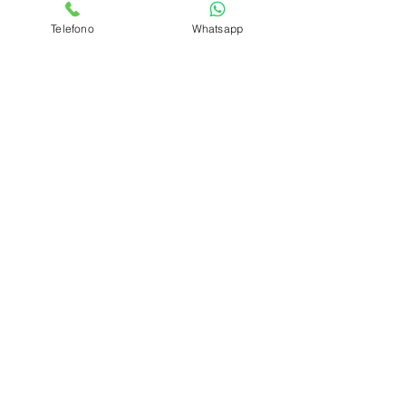
Condizioni di
vendita
Telefono
Whatsapp
Pagamenti
spedizioni
privacy policy
Azienda
Chi Siamo