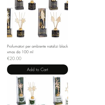
Profumatori per ambiente natalizi black
xmas da 100 ml
Price
€20.00
Add to Cart