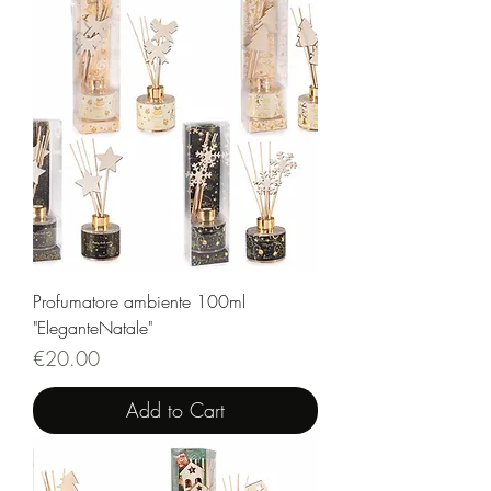
Profumatore ambiente 100ml
"EleganteNatale"
Price
€20.00
Add to Cart