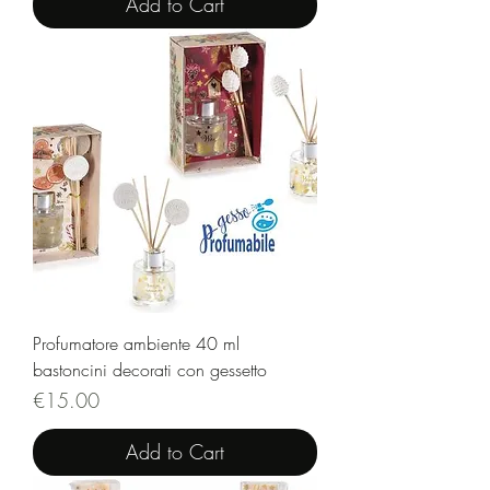
Add to Cart
Profumatore ambiente 40 ml
bastoncini decorati con gessetto
Price
€15.00
Add to Cart