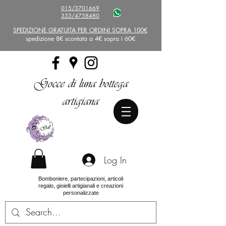
015/3701669
353/4758480
SPEDIZIONE GRATUITA PER ORDINI SOPRA 100€
spedizione 8€ scontata a 4€ sopra i 60€
Gocce di luna bottega
artigiana
Log In
Bomboniere, partecipazioni, articoli
regalo, gioielli artigianali e creazioni
personalizzate