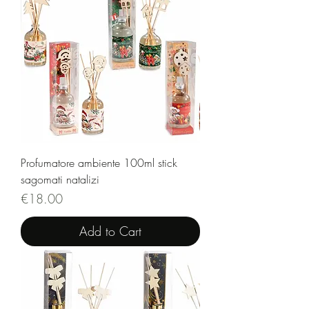
Profumatore ambiente 100ml stick
sagomati natalizi
Price
€18.00
Add to Cart