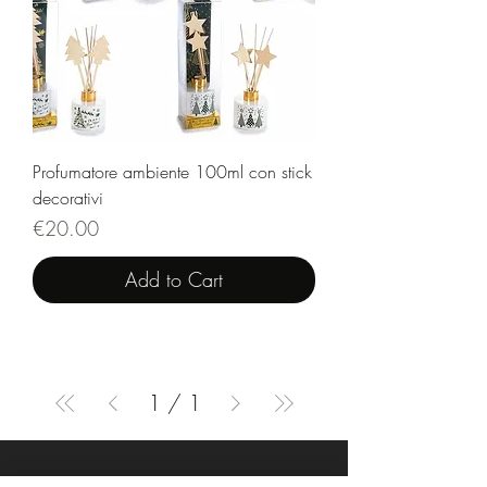
Profumatore ambiente 100ml con stick
decorativi
Price
€20.00
Add to Cart
1
/
1