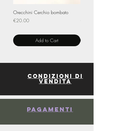
Orecchini Cerchio bombato
Limited Edition – Amare
Price
Price
€20.00
€20.00
Add to Cart
Condizioni di
vendita
Pagamenti