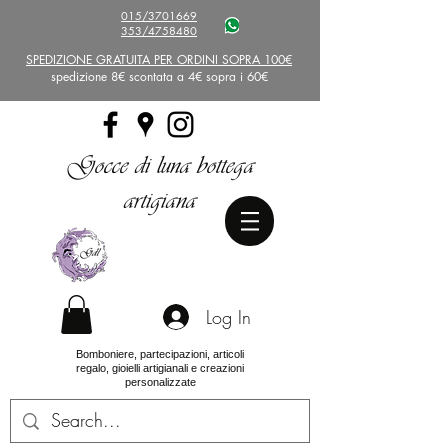
015/3701669
353/4758480
SPEDIZIONE GRATUITA PER ORDINI SOPRA 100€
spedizione 8€ scontata a 4€ sopra i 60€
Gocce di luna bottega
artigiana
Log In
Bomboniere, partecipazioni, articoli
regalo, gioielli artigianali e creazioni
personalizzate