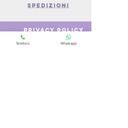
spedizioni
privacy policy
Telefono
Whatsapp
Azienda
Chi Siamo
Contattaci
Dove siamo
Recensioni
Servizio Clienti
Modalità di Pagamento
Condizioni di vendita
Cambi e Resi