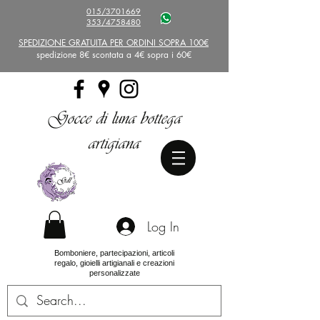
015/3701669
353/4758480
SPEDIZIONE GRATUITA PER ORDINI SOPRA 100€
spedizione 8€ scontata a 4€ sopra i 60€
Gocce di luna bottega
artigiana
Log In
Bomboniere, partecipazioni, articoli
regalo, gioielli artigianali e creazioni
personalizzate