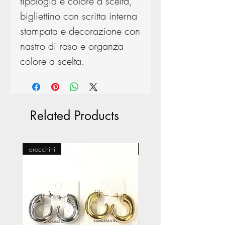
tipologia e colore a scelta,
bigliettino con scritta interna
stampata e decorazione con
nastro di raso e organza
colore a scelta.
Related Products
orecchini
Pasticceria