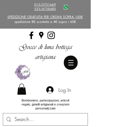
015/3701669
353/4758480
SPEDIZIONE GRATUITA PER ORDINI SOPRA 100€
spedizione 8€ scontata a 4€ sopra i 60€
Gocce di luna bottega
artigiana
Log In
Bomboniere, partecipazioni, articoli
regalo, gioielli artigianali e creazioni
personalizzate