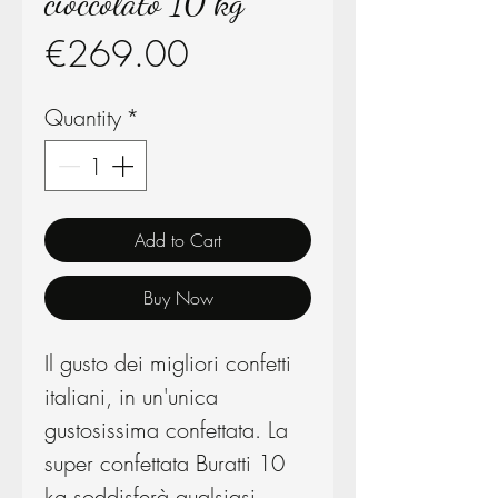
cioccolato 10 kg
Price
€269.00
Quantity
*
Add to Cart
Buy Now
Il gusto dei migliori confetti
italiani, in un'unica
gustosissima confettata. La
super confettata Buratti 10
kg soddisferà qualsiasi