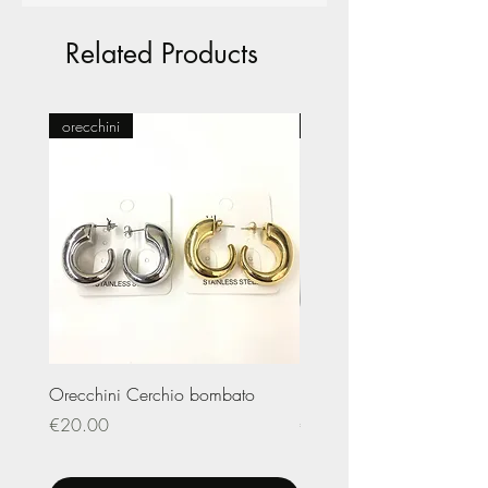
Related Products
orecchini
Pasticceria
Orecchini Cerchio bombato
Limited Edition – Amare
Price
Price
€20.00
€20.00