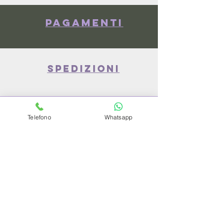
Pagamenti
spedizioni
privacy policy
Telefono
Whatsapp
Azienda
Chi Siamo
Contattaci
Dove siamo
Recensioni