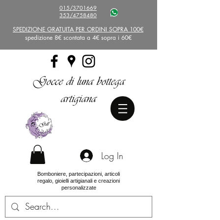
015/3701669
353/4758480
SPEDIZIONE GRATUITA PER ORDINI SOPRA 100€
spedizione 8€ scontata a 4€ sopra i 60€
Gocce di luna bottega
artigiana
Log In
Bomboniere, partecipazioni, articoli
regalo, gioielli artigianali e creazioni
personalizzate