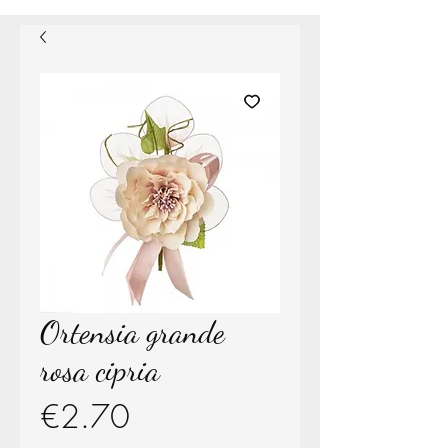
Ortensia grande
rosa cipria
Price
€2.70