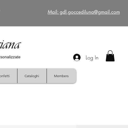
€
Mail: gdl.goccediluna@gmail.com
giana
Log In
ersonalizzate
onfetti
Cataloghi
Members