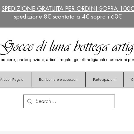
SPEDIZIONE GRATUITA PER ORDINI SOPRA 100
spedizione 8€ scontata a 4€ sopra i 60€
Gocce di luna bottega arti
oniere, partecipazioni, articoli regalo, gioielli artigianali e creazioni p
Articoli Regalo
Bomboniere e accessori
Partecipazioni
C