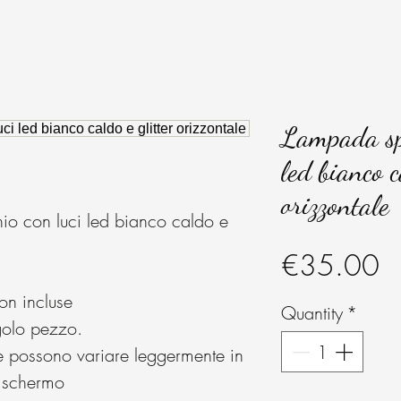
Lampada spe
led bianco c
orizzontale
io con luci led bianco caldo e
Pr
€35.00
on incluse
Quantity
*
ngolo pezzo.
e possono variare leggermente in
o schermo