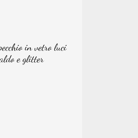
cchio in vetro luci
aldo e glitter
ice