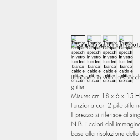
Lampade in vetro a specch
glitter.
Misure: cm 18 x 6 x 15 H
Funziona con 2 pile stilo n
Il prezzo si riferisce al si
N.B. i colori dell'immagin
base alla risoluzione dell