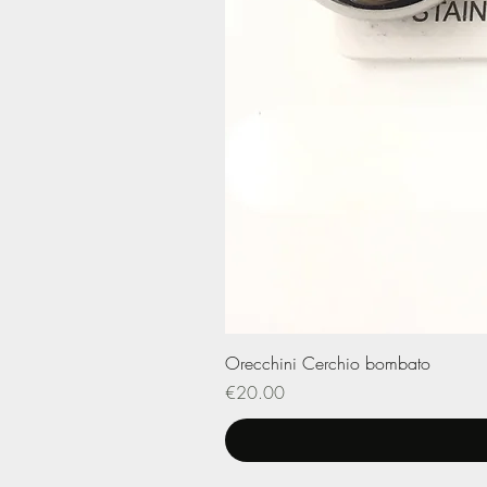
Orecchini Cerchio bombato
Price
€20.00