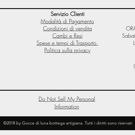
Servizio Clienti
Modalità di Pagamento
Condizioni di vendita
ORA
Cambi e Resi
Sabat
Spese e tempi di Trasporto
Politica sulla privacy
Do Not Sell My Personal
Information
©2018 by Gocce di luna bottega artigiana. Tutti i diritti sono riservati