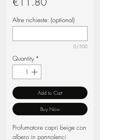
Price
€11.80
Altre richieste: (optional)
0/500
Quantity
*
Add to Cart
Buy Now
Profumatore capri beige con
albero in pannolenci