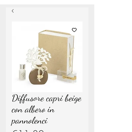
Diffusore capri beige
con albero in
pannolenci