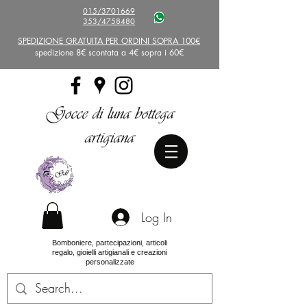
015/3701669
353/4758480
SPEDIZIONE GRATUITA PER ORDINI SOPRA 100€
spedizione 8€ scontata a 4€ sopra i 60€
Gocce di luna bottega
artigiana
Log In
Bomboniere, partecipazioni, articoli
regalo, gioielli artigianali e creazioni
personalizzate