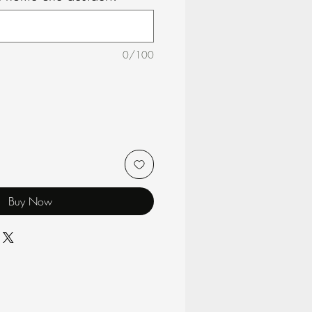
0/100
Buy Now