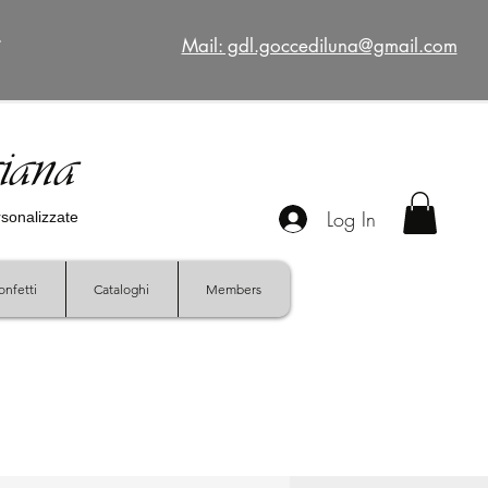
€
Mail: gdl.goccediluna@gmail.com
giana
Log In
ersonalizzate
onfetti
Cataloghi
Members