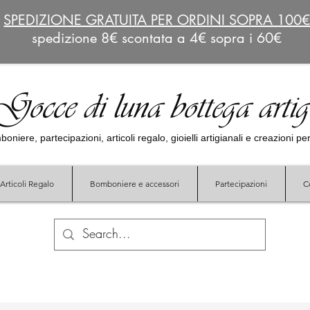
SPEDIZIONE GRATUITA PER ORDINI SOPRA 100
spedizione 8€ scontata a 4€ sopra i 60€
Gocce di luna bottega arti
oniere, partecipazioni, articoli regalo, gioielli artigianali e creazioni p
Articoli Regalo
Bomboniere e accessori
Partecipazioni
C