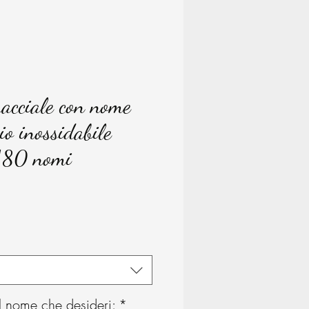
racciale con nome
io inossidabile
 180 nomi
ice
 il nome che desideri:
*