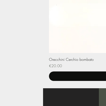
Orecchini Cerchio bombato
Price
€20.00