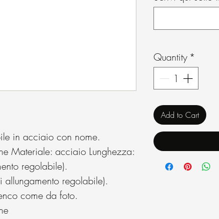
Quantity
*
Add to Cart
bile in acciaio con nome.
one Materiale: acciaio Lunghezza:
nto regolabile).
 allungamento regolabile).
lenco come da foto.
ne