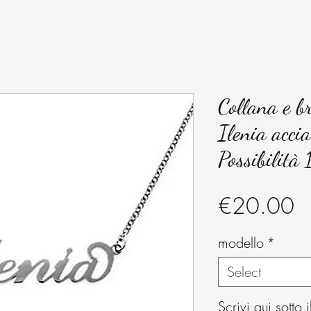
Collana e b
Ilenia accia
Possibilità
Pr
€20.00
modello
*
Select
Scrivi qui sotto