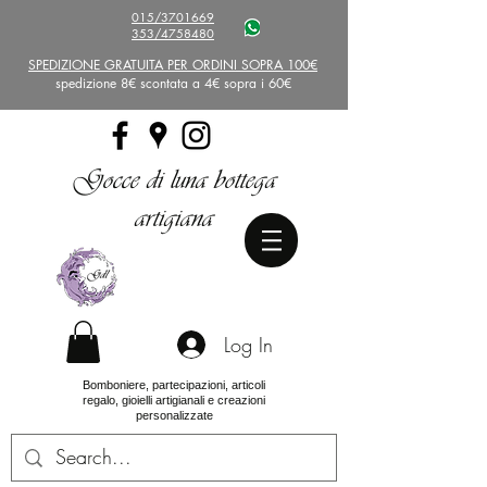
015/3701669
353/4758480
SPEDIZIONE GRATUITA PER ORDINI SOPRA 100€
spedizione 8€ scontata a 4€ sopra i 60€
Gocce di luna bottega
artigiana
Log In
Bomboniere, partecipazioni, articoli
regalo, gioielli artigianali e creazioni
personalizzate