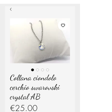
Collana ciondolo
cerchio swarovski
crystal AB
Price
€25.00