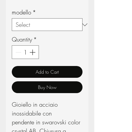
modello
*
Quantity
*
Add to Cart
Buy Now
Gioiello in acciaio
inossidabile con
pendente in swarovski color
crystal AB. Chiusura a