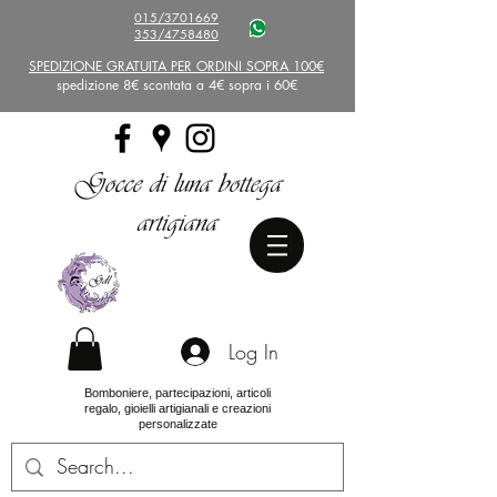
015/3701669
353/4758480
SPEDIZIONE GRATUITA PER ORDINI SOPRA 100€
spedizione 8€ scontata a 4€ sopra i 60€
Gocce di luna bottega
artigiana
Log In
Bomboniere, partecipazioni, articoli
regalo, gioielli artigianali e creazioni
personalizzate