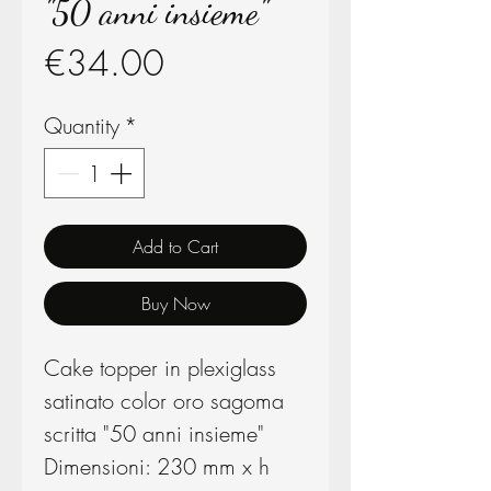
"50 anni insieme"
Price
€34.00
Quantity
*
Add to Cart
Buy Now
Cake topper in plexiglass
satinato color oro sagoma
scritta "50 anni insieme"
Dimensioni: 230 mm x h