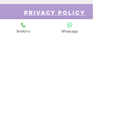
privacy policy
Telefono
Whatsapp
Azienda
Chi Siamo
Contattaci
Dove siamo
Recensioni
Servizio Clienti
Modalità di Pagamento
Condizioni di vendita
Cambi e Resi
Spese e tempi di Trasporto
Politica sulla privacy