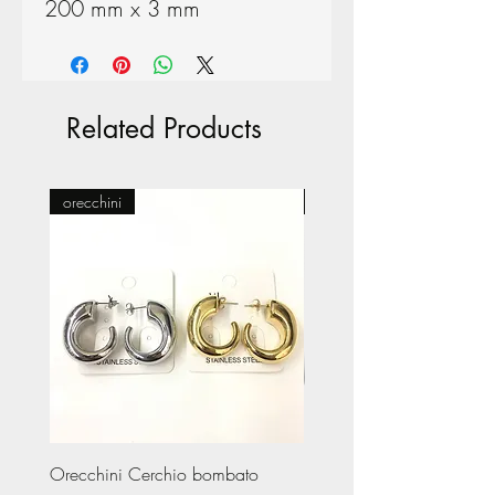
200 mm x 3 mm
Related Products
orecchini
Pasticceria
Orecchini Cerchio bombato
Limited Edition – Amare