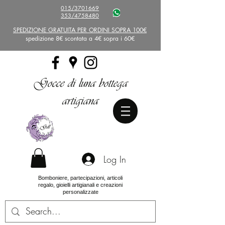
015/3701669
353/4758480
SPEDIZIONE GRATUITA PER ORDINI SOPRA 100€
spedizione 8€ scontata a 4€ sopra i 60€
Gocce di luna bottega
artigiana
Log In
Bomboniere, partecipazioni, articoli
regalo, gioielli artigianali e creazioni
personalizzate