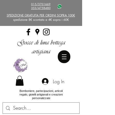
015/3701669
353/4758480
SPEDIZIONE GRATUITA PER ORDINI SOPRA 100€
spedizione 8€ scontata a 4€ sopra i 60€
Gocce di luna bottega
artigiana
Log In
Bomboniere, partecipazioni, articoli
regalo, gioielli artigianali e creazioni
personalizzate