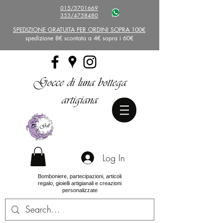
015/3701669
353/4758480
SPEDIZIONE GRATUITA PER ORDINI SOPRA 100€
spedizione 8€ scontata a 4€ sopra i 60€
Gocce di luna bottega
artigiana
Log In
Bomboniere, partecipazioni, articoli
regalo, gioielli artigianali e creazioni
personalizzate