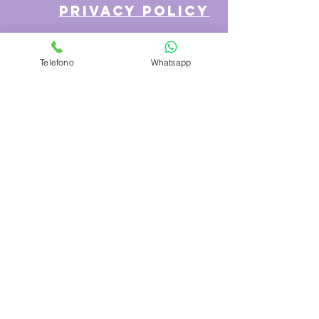
privacy policy
Telefono
Whatsapp
Azienda
Chi Siamo
Contattaci
Dove siamo
Recensioni
Servizio Clienti
Modalità di Pagamento
Condizioni di vendita
Cambi e Resi
Spese e tempi di Trasporto
Politica sulla privacy
Hai bisogno di aiuto?