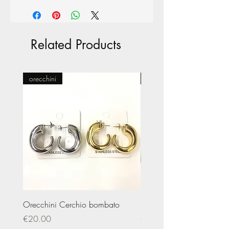
Related Products
orecchini
Pasticceria
Orecchini Cerchio bombato
Limited Edition – Amare
Price
Price
€20.00
€20.00